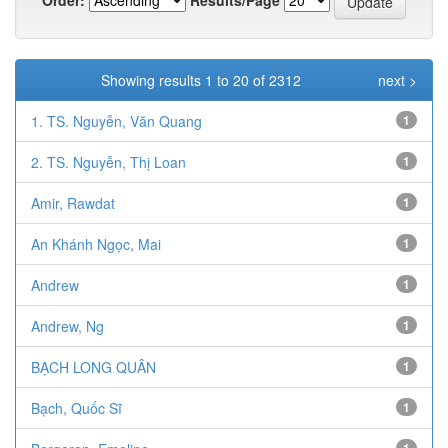
Showing results 1 to 20 of 2312
next >
1. TS. Nguyễn, Văn Quang
1
2. TS. Nguyễn, Thị Loan
1
Amir, Rawdat
1
An Khánh Ngọc, Mai
1
Andrew
1
Andrew, Ng
1
BẠCH LONG QUÂN
1
Bạch, Quốc Sĩ
1