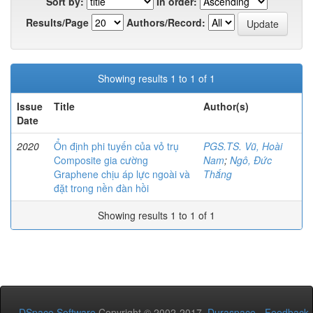
Sort by:
In order:
Results/Page
Authors/Record:
Showing results 1 to 1 of 1
Issue
Title
Author(s)
Date
2020
Ổn định phi tuyến của vỏ trụ
PGS.TS. Vũ, Hoài
Composite gia cường
Nam
;
Ngô, Đức
Graphene chịu áp lực ngoài và
Thắng
đặt trong nền đàn hồi
Showing results 1 to 1 of 1
DSpace Software
Copyright © 2002-2017
Duraspace
-
Feedback