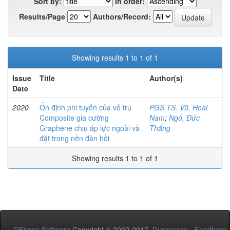
Sort by:
In order:
Results/Page
Authors/Record:
Showing results 1 to 1 of 1
Issue
Title
Author(s)
Date
2020
Ổn định phi tuyến của vỏ trụ
PGS.TS. Vũ, Hoài
Composite gia cường
Nam
;
Ngô, Đức
Graphene chịu áp lực ngoài và
Thắng
đặt trong nền đàn hồi
Showing results 1 to 1 of 1
DSpace Software
Copyright © 2002-2017
Duraspace
-
Feedback