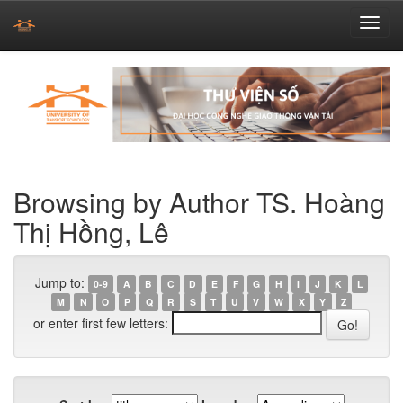
Skip
navigation
Browsing by Author TS. Hoàng
Thị Hồng, Lê
Jump to:
0-9
A
B
C
D
E
F
G
H
I
J
K
L
M
N
O
P
Q
R
S
T
U
V
W
X
Y
Z
or enter first few letters: