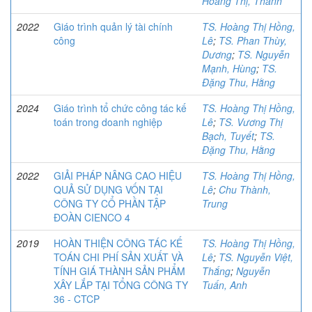
Hoàng Thị, Thanh
2022
Giáo trình quản lý tài chính
TS. Hoàng Thị Hồng,
công
Lê
;
TS. Phan Thùy,
Dương
;
TS. Nguyễn
Mạnh, Hùng
;
TS.
Đặng Thu, Hằng
2024
Giáo trình tổ chức công tác kế
TS. Hoàng Thị Hồng,
toán trong doanh nghiệp
Lê
;
TS. Vương Thị
Bạch, Tuyết
;
TS.
Đặng Thu, Hằng
2022
GIẢI PHÁP NÂNG CAO HIỆU
TS. Hoàng Thị Hồng,
QUẢ SỬ DỤNG VỐN TẠI
Lê
;
Chu Thành,
CÔNG TY CỔ PHẦN TẬP
Trung
ĐOÀN CIENCO 4
2019
HOÀN THIỆN CÔNG TÁC KẾ
TS. Hoàng Thị Hồng,
TOÁN CHI PHÍ SẢN XUẤT VÀ
Lê
;
TS. Nguyễn Việt,
TÍNH GIÁ THÀNH SẢN PHẨM
Thắng
;
Nguyễn
XÂY LẮP TẠI TỔNG CÔNG TY
Tuấn, Anh
36 - CTCP