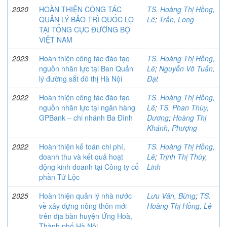
2020
HOÀN THIỆN CÔNG TÁC
TS. Hoàng Thị Hồng,
QUẢN LÝ BẢO TRÌ QUỐC LỘ
Lê
;
Trần, Long
TẠI TỔNG CỤC ĐƯỜNG BỘ
VIỆT NAM
2023
Hoàn thiện công tác đào tạo
TS. Hoàng Thị Hồng,
nguồn nhân lực tại Ban Quản
Lê
;
Nguyễn Võ Tuấn,
lý đường sắt đô thị Hà Nội
Đạt
2022
Hoàn thiện công tác đào tạo
TS. Hoàng Thị Hồng,
nguồn nhân lực tại ngân hàng
Lê
;
TS. Phan Thùy,
GPBank – chi nhánh Ba Đình
Dương
;
Hoàng Thị
Khánh, Phượng
2022
Hoàn thiện kế toán chi phí,
TS. Hoàng Thị Hồng,
doanh thu và kết quả hoạt
Lê
;
Trịnh Thị Thùy,
động kinh doanh tại Công ty cổ
Linh
phần Tứ Lộc
2025
Hoàn thiện quản lý nhà nước
Lưu Văn, Bừng
;
TS.
về xây dựng nông thôn mới
Hoàng Thị Hồng, Lê
trên địa bàn huyện Ứng Hoà,
Thành phố Hà Nội