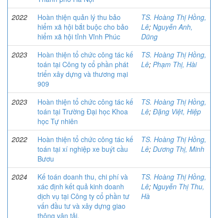
2022
Hoàn thiện quản lý thu bảo
TS. Hoàng Thị Hồng,
hiểm xã hội bắt buộc cho bảo
Lê
;
Nguyễn Anh,
hiểm xã hội tỉnh Vĩnh Phúc
Dũng
2023
Hoàn thiện tổ chức công tác kế
TS. Hoàng Thị Hồng,
toán tại Công ty cổ phần phát
Lê
;
Phạm Thị, Hài
triển xây dựng và thương mại
909
2023
Hoàn thiện tổ chức công tác kế
TS. Hoàng Thị Hồng,
toán tại Trường Đại học Khoa
Lê
;
Đặng Việt, Hiệp
học Tự nhiên
2022
Hoàn thiện tổ chức công tác kế
TS. Hoàng Thị Hồng,
toán tại xí nghiệp xe buýt cầu
Lê
;
Dương Thị, Minh
Bươu
2024
Kế toán doanh thu, chi phí và
TS. Hoàng Thị Hồng,
xác định kết quả kinh doanh
Lê
;
Nguyễn Thị Thu,
dịch vụ tại Công ty cổ phần tư
Hà
vấn đầu tư và xây dựng giao
thông vận tải.