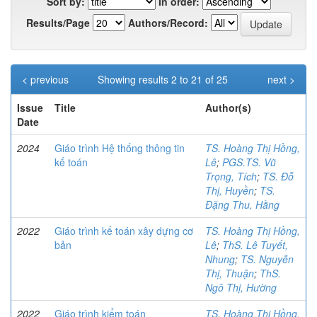
Sort by:
In order:
Results/Page
Authors/Record:
< previous
Showing results 2 to 21 of 25
next >
Issue
Title
Author(s)
Date
2024
Giáo trình Hệ thống thông tin
TS. Hoàng Thị Hồng,
kế toán
Lê
;
PGS.TS. Vũ
Trọng, Tích
;
TS. Đỗ
Thị, Huyền
;
TS.
Đặng Thu, Hằng
2022
Giáo trình kế toán xây dựng cơ
TS. Hoàng Thị Hồng,
bản
Lê
;
ThS. Lê Tuyết,
Nhung
;
TS. Nguyễn
Thị, Thuận
;
ThS.
Ngô Thị, Hường
2022
Giáo trình kiểm toán
TS. Hoàng Thị Hồng,