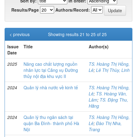
Sort by:
In order:
Results/Page
Authors/Record:
< previous
Showing results 21 to 25 of 25
Issue
Title
Author(s)
Date
2025
Nâng cao chất lượng nguồn
TS. Hoàng Thị Hồng,
nhân lực tại Cảng vụ Đường
Lê
;
Lê Thị Thùy, Linh
thủy nội địa khu vực II
2024
Quản lý nhà nước về kinh tế
TS. Hoàng Thị Hồng,
Lê
;
TS. Hoàng Văn,
Lâm
;
TS. Đặng Thu,
Hằng
2024
Quản lý thu ngân sách tại
TS. Hoàng Thị Hồng,
quận Ba Đình- thành phố Hà
Lê
;
Đào Thị Nha,
Nội
Trang