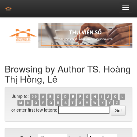
Skip
navigation
Browsing by Author TS. Hoàng
Thị Hồng, Lê
Jump to:
0-9
A
B
C
D
E
F
G
H
I
J
K
L
M
N
O
P
Q
R
S
T
U
V
W
X
Y
Z
or enter first few letters: