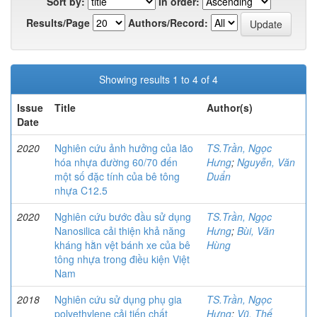
Sort by:
In order:
Results/Page
Authors/Record:
Showing results 1 to 4 of 4
Issue
Title
Author(s)
Date
2020
Nghiên cứu ảnh hưởng của lão
TS.Trần, Ngọc
hóa nhựa đường 60/70 đến
Hưng
;
Nguyễn, Văn
một số đặc tính của bê tông
Duẩn
nhựa C12.5
2020
Nghiên cứu bước đầu sử dụng
TS.Trần, Ngọc
Nanosilica cải thiện khả năng
Hưng
;
Bùi, Văn
kháng hằn vệt bánh xe của bê
Hùng
tông nhựa trong điều kiện Việt
Nam
2018
Nghiên cứu sử dụng phụ gia
TS.Trần, Ngọc
polyethylene cải tiến chất
Hưng
;
Vũ, Thế