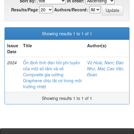
Sort by:
In order:
Results/Page
Authors/Record:
Showing results 1 to 1 of 1
Issue
Title
Author(s)
Date
2024
Ổn định tĩnh đàn hồi phi tuyến
Vũ Hoài, Nam
;
Đào
của một số tấm và vỏ
Như, Mai
;
Cao Văn,
Composite gia cường
Đoàn
Graphene chịu tải cơ trong môi
trường nhiệt
Showing results 1 to 1 of 1