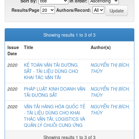
Sort by:
In order:
Results/Page
Authors/Record:
Showing results 1 to 3 of 3
Issue
Title
Author(s)
Date
2020
KẾ TOÁN VẬN TẢI ĐƯỜNG
NGUYỄN THỊ BÍCH,
SẮT - TÀI LIỆU DÙNG CHO
THỦY
KHAI TÁC VẬN TẢI
2020
PHÁP LUẬT KINH DOANH VẬN
NGUYỄN THỊ BÍCH,
TẢI ĐƯỜNG SẮT
THỦY
2020
VẬN TẢI HÀNG HÓA QUỐC TẾ
NGUYỄN THỊ BÍCH,
- TÀI LIỆU DÙNG CHO KHAI
THỦY
THÁC VẬN TẢI, LOGISTICS VÀ
QUẢN LÝ CHUỖI CUNG ỨNG
Showing results 1 to 3 of 3