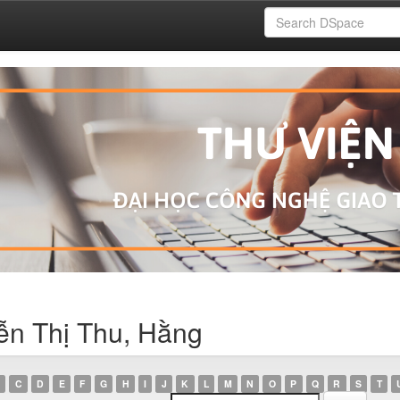
ễn Thị Thu, Hằng
C
D
E
F
G
H
I
J
K
L
M
N
O
P
Q
R
S
T