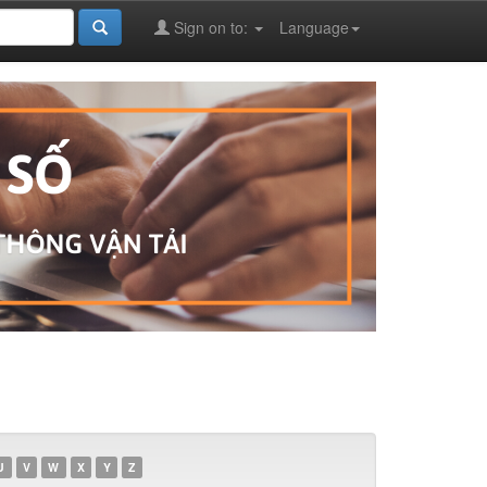
Sign on to:
Language
U
V
W
X
Y
Z