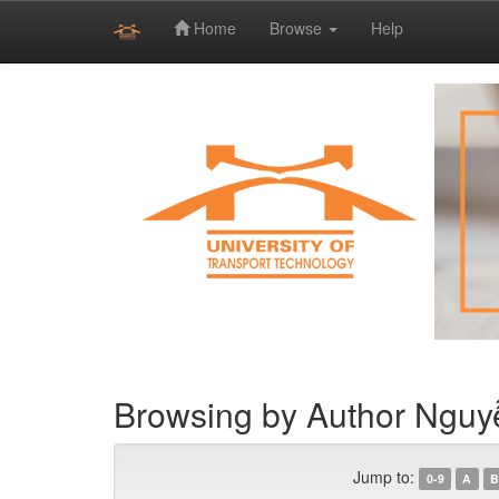
Home
Browse
Help
Skip
navigation
Browsing by Author Nguy
Jump to:
0-9
A
B