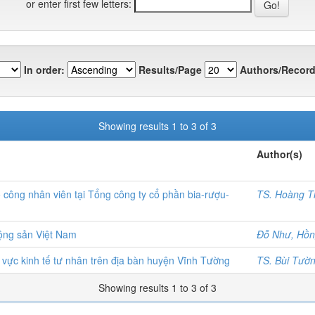
or enter first few letters:
In order:
Results/Page
Authors/Record
Showing results 1 to 3 of 3
Author(s)
 công nhân viên tại Tổng công ty cổ phần bia-rượu-
TS. Hoàng T
ộng sản Việt Nam
Đỗ Như, Hồ
 vực kinh tế tư nhân trên địa bàn huyện Vĩnh Tường
TS. Bùi Tườn
Showing results 1 to 3 of 3