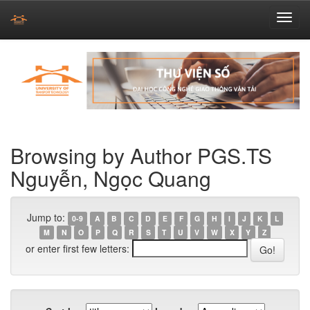
Skip
navigation
Browsing by Author PGS.TS
Nguyễn, Ngọc Quang
Jump to:
0-9
A
B
C
D
E
F
G
H
I
J
K
L
M
N
O
P
Q
R
S
T
U
V
W
X
Y
Z
or enter first few letters: