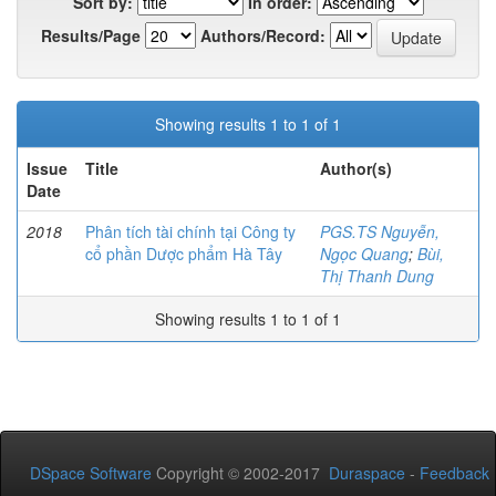
Sort by:
In order:
Results/Page
Authors/Record:
Showing results 1 to 1 of 1
Issue
Title
Author(s)
Date
2018
Phân tích tài chính tại Công ty
PGS.TS Nguyễn,
cổ phần Dược phẩm Hà Tây
Ngọc Quang
;
Bùi,
Thị Thanh Dung
Showing results 1 to 1 of 1
DSpace Software
Copyright © 2002-2017
Duraspace
-
Feedback