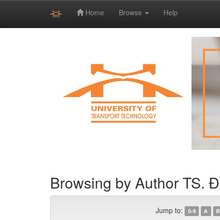
Home
Browse
Help
Skip
navigation
Browsing by Author TS. Đ
Jump to:
0-9
A
B