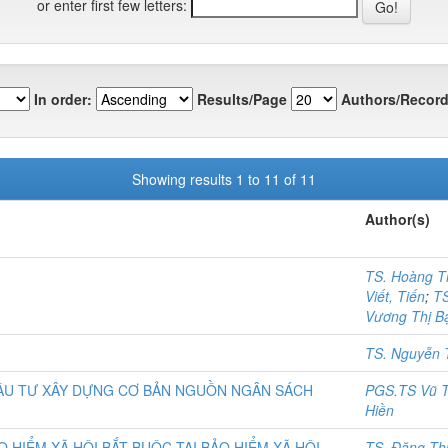
or enter first few letters:
In order:
Results/Page
Authors/Record
Showing results 1 to 11 of 11
Author(s)
TS. Hoàng T
Viết, Tiến
;
TS
Vương Thị Bạ
TS. Nguyễn T
 ĐẦU TƯ XÂY DỰNG CƠ BẢN NGUỒN NGÂN SÁCH
PGS.TS Vũ T
Hiền
 HIỂM XÃ HỘI BẮT BUỘC TẠI BẢO HIỂM XÃ HỘI
TS. Đặng Th