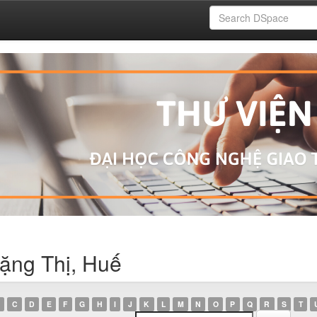
ặng Thị, Huế
C
D
E
F
G
H
I
J
K
L
M
N
O
P
Q
R
S
T