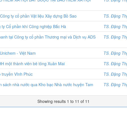
 Công ty cổ phần Vật liệu Xây dựng Bồ Sao
TS. Đặng Th
ng ty Cổ phần khí Công nghiệp Bắc Hà
TS. Đặng Th
 doanh tại Công ty cổ phần Thương mại và Dịch vụ ADS
TS. Đặng Th
 Unichem - Việt Nam
TS. Đặng Th
NHH một thành viên bê tông Xuân Mai
TS. Đặng Th
ổ truyền Vĩnh Phúc
TS. Đặng Th
ân sách nhà nước qua Kho bạc Nhà nước huyện Tam
TS. Đặng Th
Showing results 1 to 11 of 11