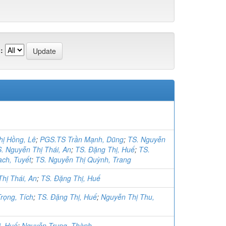
:
hị Hồng, Lê
;
PGS.TS Trần Mạnh, Dũng
;
TS. Nguyễn
. Nguyễn Thị Thái, An
;
TS. Đặng Thị, Huế
;
TS.
ch, Tuyết
;
TS. Nguyễn Thị Quỳnh, Trang
hị Thái, An
;
TS. Đặng Thị, Huế
rọng, Tích
;
TS. Đặng Thị, Huế
;
Nguyễn Thị Thu,
ị, Huế
;
Nguyễn Trung, Thành