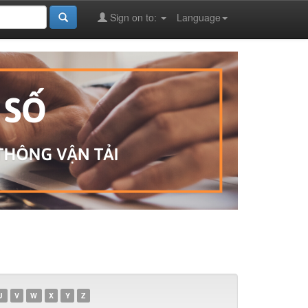
Sign on to:
Language
U
V
W
X
Y
Z