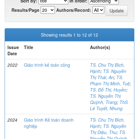
Sort by:
In order:
Results/Page
Authors/Record:
Showing results 1 to 12 of 12
Issue
Title
Author(s)
Date
2022
Giáo trình kế toán công
TS. Chu Thị Bích,
Hạnh
;
TS. Nguyễn
Thị Thái, An
;
TS.
Phạm Thị Minh, Tuệ
;
TS. Đỗ Thị, Huyền
;
TS. Nguyễn Thị
Quỳnh, Trang
;
ThS.
Lê Tuyết, Nhung
2024
Giáo trình Kế toán doanh
TS. Chu Thị Bích,
nghiệp
Hạnh
;
TS. Nguyễn
Thị Diệu, Thu
;
TS.
Nguyễn Thị Quỳnh,