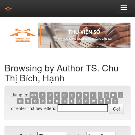
Skip
navigation
Browsing by Author TS. Chu
Thị Bích, Hạnh
Jump to:
0-9
A
B
C
D
E
F
G
H
I
J
K
L
M
N
O
P
Q
R
S
T
U
V
W
X
Y
Z
or enter first few letters: