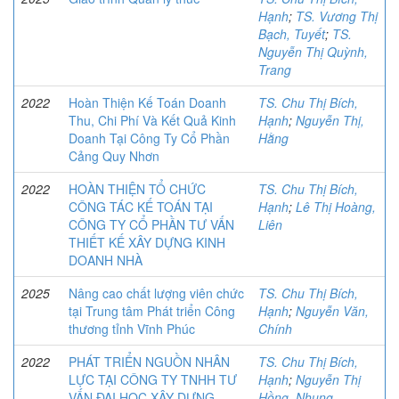
Hạnh
;
TS. Vương Thị
Bạch, Tuyết
;
TS.
Nguyễn Thị Quỳnh,
Trang
2022
Hoàn Thiện Kế Toán Doanh
TS. Chu Thị Bích,
Thu, Chi Phí Và Kết Quả Kinh
Hạnh
;
Nguyễn Thị,
Doanh Tại Công Ty Cổ Phần
Hằng
Cảng Quy Nhơn
2022
HOÀN THIỆN TỔ CHỨC
TS. Chu Thị Bích,
CÔNG TÁC KẾ TOÁN TẠI
Hạnh
;
Lê Thị Hoàng,
CÔNG TY CỔ PHẦN TƯ VẤN
Liên
THIẾT KẾ XÂY DỰNG KINH
DOANH NHÀ
2025
Nâng cao chất lượng viên chức
TS. Chu Thị Bích,
tại Trung tâm Phát triển Công
Hạnh
;
Nguyễn Văn,
thương tỉnh Vĩnh Phúc
Chính
2022
PHÁT TRIỂN NGUỒN NHÂN
TS. Chu Thị Bích,
LỰC TẠI CÔNG TY TNHH TƯ
Hạnh
;
Nguyễn Thị
VẤN ĐẠI HỌC XÂY DỰNG
Hồng, Nhung