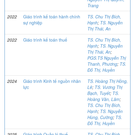
Trang
2022
Giáo trình kế toán hành chính
TS. Chu Thị Bích,
sự nghiệp
Hạnh
;
TS. Nguyễn
Thị Thái, An
2022
Giáo trình kế toán thuế
TS. Chu Thị Bích,
Hạnh
;
TS. Nguyễn
Thị Thái, An
;
PGS.TS Nguyễn Thị
Thanh, Phương
;
TS.
Đỗ Thị, Huyền
2024
Giáo trình Kinh tế nguồn nhân
TS. Hoàng Thị Hồng,
lực
Lê
;
TS. Vương Thị
Bạch, Tuyết
;
TS.
Hoàng Văn, Lâm
;
TS. Chu Thị Bích,
Hạnh
;
TS. Nguyễn
Hùng, Cường
;
TS.
Đỗ Thị, Huyền
2025
Giáo trình Quản lý thuế
TS. Chu Thị Bích,