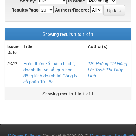
Sort by:
In order:
Results/Page
Authors/Record:
Showing results 1 to 1 of 1
Issue
Title
Author(s)
Date
2022
Hoàn thiện kế toán chi phí,
TS. Hoàng Thị Hồng,
doanh thu và kết quả hoạt
Lê
;
Trịnh Thị Thùy,
động kinh doanh tại Công ty
Linh
cổ phần Tứ Lộc
Showing results 1 to 1 of 1
DSpace Software
Copyright © 2002-2017
Duraspace
-
Feedback