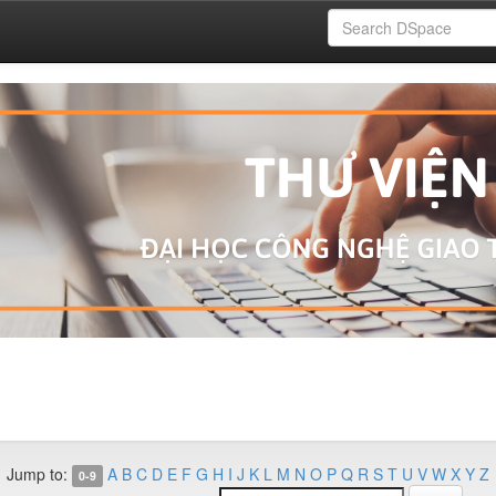
Jump to:
A
B
C
D
E
F
G
H
I
J
K
L
M
N
O
P
Q
R
S
T
U
V
W
X
Y
Z
0-9