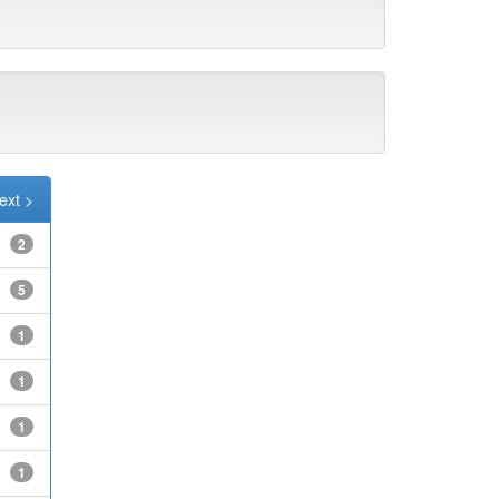
ext >
2
5
1
1
1
1