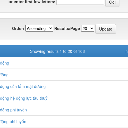
or enter first few letters:
Order:
Results/Page
Showing results 1 to 20 of 103
n
 động
động
động của tấm mặt đường
động hệ động lực tàu thuỷ
động phi tuyến
động phi tuyến