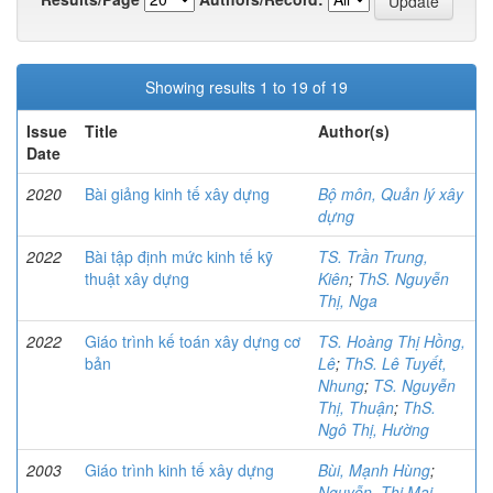
Showing results 1 to 19 of 19
Issue
Title
Author(s)
Date
2020
Bài giảng kinh tế xây dựng
Bộ môn, Quản lý xây
dựng
2022
Bài tập định mức kinh tế kỹ
TS. Trần Trung,
thuật xây dựng
Kiên
;
ThS. Nguyễn
Thị, Nga
2022
Giáo trình kế toán xây dựng cơ
TS. Hoàng Thị Hồng,
bản
Lê
;
ThS. Lê Tuyết,
Nhung
;
TS. Nguyễn
Thị, Thuận
;
ThS.
Ngô Thị, Hường
2003
Giáo trình kinh tế xây dựng
Bùi, Mạnh Hùng
;
Nguyễn, Thị Mai