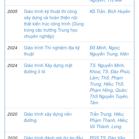
2005
Giáo trình kỹ thuật thi công
KS.Trần, Bích Huyền
xây dựng và hoàn thiện nội
thất kiến trúc công trình (Dùng
trong các trường Trung học
chuyên nghiệp)
2024
Giáo trình Thí nghiệm địa kỹ
Đỗ Minh, Ngọc
;
thuật
Nguyễn Trung, Kiên
2024
Giáo trình Xây dựng mặt
TS. Nguyễn Minh,
đường ô tô
Khoa
;
TS. Đào Phúc,
Lâm
;
ThS. Phạm
Trung, Hiếu
;
ThS.
Phạm Hồng, Quân
;
ThS Nguyễn Tuyển,
Tâm
2020
Giáo trình xây dựng nền
Trần Trung, Hiếu
;
đường
Phạm Thanh, Hiếu
;
Vũ Thành, Long
2020
Giáo trình đánh giá dự án đầu
PGS.TS. Đào Văn,