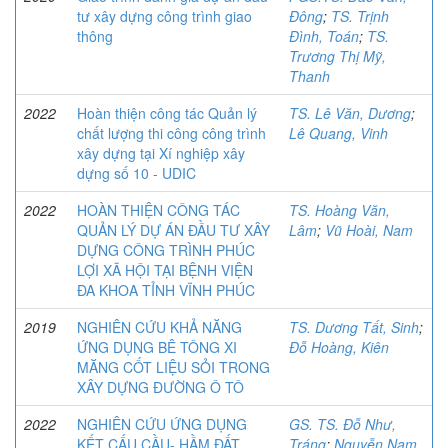
tư xây dựng công trình giao
Đông
;
TS. Trịnh
thông
Đình, Toán
;
TS.
Trương Thị Mỹ,
Thanh
2022
Hoàn thiện công tác Quản lý
TS. Lê Văn, Dương
;
chất lượng thi công công trình
Lê Quang, Vinh
xây dựng tại Xí nghiệp xây
dựng số 10 - UDIC
2022
HOÀN THIỆN CÔNG TÁC
TS. Hoàng Văn,
QUẢN LÝ DỰ ÁN ĐẦU TƯ XÂY
Lâm
;
Vũ Hoài, Nam
DỰNG CÔNG TRÌNH PHÚC
LỢI XÃ HỘI TẠI BỆNH VIỆN
ĐA KHOA TỈNH VĨNH PHÚC
2019
NGHIÊN CỨU KHẢ NĂNG
TS. Dương Tất, Sinh
;
ỨNG DỤNG BÊ TÔNG XI
Đỗ Hoàng, Kiên
MĂNG CỐT LIỆU SỎI TRONG
XÂY DỰNG ĐƯỜNG Ô TÔ
2022
NGHIÊN CỨU ỨNG DỤNG
GS. TS. Đỗ Như,
KẾT CẤU CẦU- HẦM ĐẤT
Tráng
;
Nguyễn Nam,