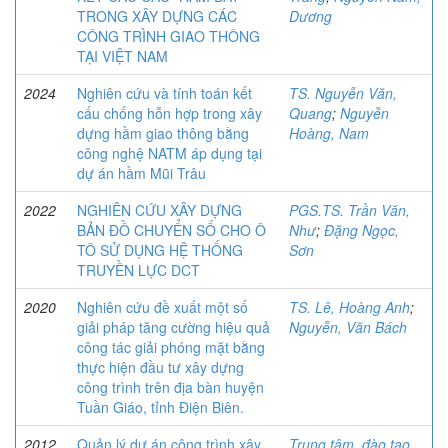
TRONG XÂY DỰNG CÁC
Dương
CÔNG TRÌNH GIAO THÔNG
TẠI VIỆT NAM
2024
Nghiên cứu và tính toán kết
TS. Nguyễn Văn,
cấu chống hỗn hợp trong xây
Quang
;
Nguyễn
dựng hầm giao thông bằng
Hoàng, Nam
công nghệ NATM áp dụng tại
dự án hầm Mũi Trâu
2022
NGHIÊN CỨU XÂY DỰNG
PGS.TS. Trần Văn,
BẢN ĐỒ CHUYỂN SỐ CHO Ô
Như
;
Đặng Ngọc,
TÔ SỬ DỤNG HỆ THỐNG
Sơn
TRUYỀN LỰC DCT
2020
Nghiên cứu đề xuất một số
TS. Lê, Hoàng Anh
;
giải pháp tăng cường hiệu quả
Nguyễn, Văn Bách
công tác giải phóng mặt bằng
thực hiện đầu tư xây dựng
công trình trên địa bàn huyện
Tuần Giáo, tỉnh Điện Biên.
2012
Quản lý dự án công trình xây
Trung tâm, đào tạo