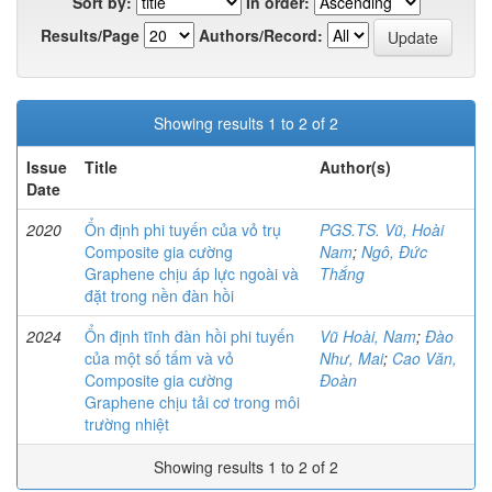
Sort by:
In order:
Results/Page
Authors/Record:
Showing results 1 to 2 of 2
Issue
Title
Author(s)
Date
2020
Ổn định phi tuyến của vỏ trụ
PGS.TS. Vũ, Hoài
Composite gia cường
Nam
;
Ngô, Đức
Graphene chịu áp lực ngoài và
Thắng
đặt trong nền đàn hồi
2024
Ổn định tĩnh đàn hồi phi tuyến
Vũ Hoài, Nam
;
Đào
của một số tấm và vỏ
Như, Mai
;
Cao Văn,
Composite gia cường
Đoàn
Graphene chịu tải cơ trong môi
trường nhiệt
Showing results 1 to 2 of 2