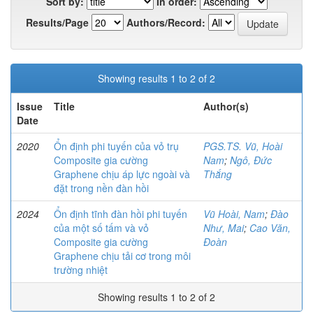
Sort by:
In order:
Results/Page
Authors/Record:
Showing results 1 to 2 of 2
Issue
Title
Author(s)
Date
2020
Ổn định phi tuyến của vỏ trụ
PGS.TS. Vũ, Hoài
Composite gia cường
Nam
;
Ngô, Đức
Graphene chịu áp lực ngoài và
Thắng
đặt trong nền đàn hồi
2024
Ổn định tĩnh đàn hồi phi tuyến
Vũ Hoài, Nam
;
Đào
của một số tấm và vỏ
Như, Mai
;
Cao Văn,
Composite gia cường
Đoàn
Graphene chịu tải cơ trong môi
trường nhiệt
Showing results 1 to 2 of 2