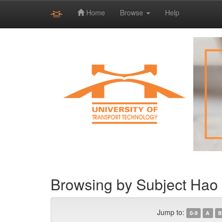
Home
Browse
Help
Skip
navigation
Browsing by Subject Hao
Jump to:
0-9
A
B