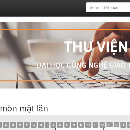
 mòn mặt lăn
C
D
E
F
G
H
I
J
K
L
M
N
O
P
Q
R
S
T