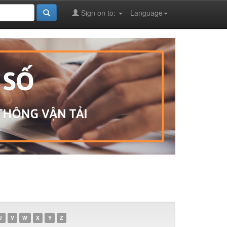
Sign on to:
Language
U
V
W
X
Y
Z