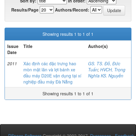
Sort by:
In order:
Results/Page
Authors/Record:
Showing results 1 to 1 of 1
Issue
Title
Author(s)
Date
2011
Xác định các đặc trưng hao
GS. TS. Đỗ, Đức
mòn mặt lăn và lợi bánh xe
Tuấn
;
HVCH, Trọng
đầu máy D20E vận dụng tại xí
Nghĩa KS. Nguyễn
nghiệp đầu máy Đà Nẵng
Showing results 1 to 1 of 1
DSpace Software
Copyright © 2002-2017
Duraspace
-
Feedback