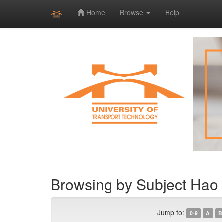
Home
Browse
Help
Skip
navigation
Browsing by Subject Hao
Jump to:
0-9
A
B