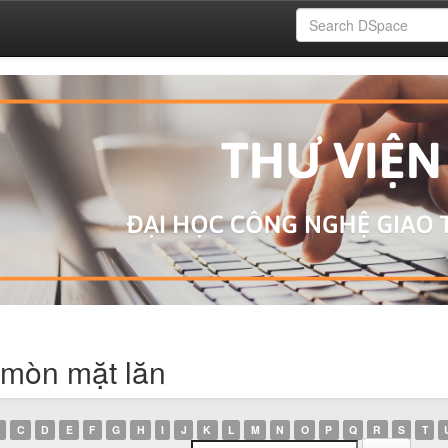
 mòn mặt lăn
C
D
E
F
G
H
I
J
K
L
M
N
O
P
Q
R
S
T