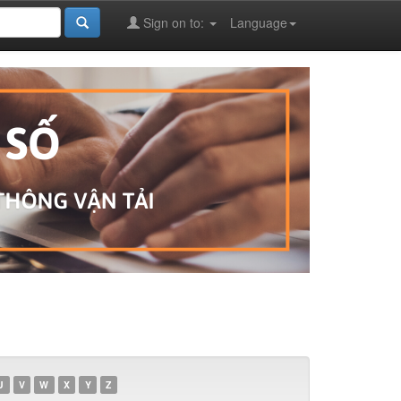
Sign on to:
Language
U
V
W
X
Y
Z