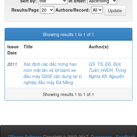
Sort by:
In order:
Results/Page
Authors/Record:
Showing results 1 to 1 of 1
Issue
Title
Author(s)
Date
2011
Xác định các đặc trưng hao
GS. TS. Đỗ, Đức
mòn mặt lăn và lợi bánh xe
Tuấn
;
HVCH, Trọng
đầu máy D20E vận dụng tại xí
Nghĩa KS. Nguyễn
nghiệp đầu máy Đà Nẵng
Showing results 1 to 1 of 1
DSpace Software
Copyright © 2002-2017
Duraspace
-
Feedback