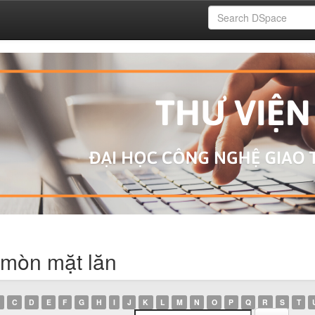
 mòn mặt lăn
C
D
E
F
G
H
I
J
K
L
M
N
O
P
Q
R
S
T