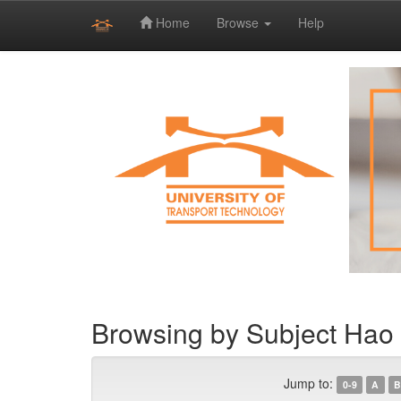
Home
Browse
Help
Skip
navigation
Browsing by Subject Hao
Jump to:
0-9
A
B