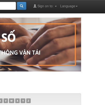
Sign on to:
Language
U
V
W
X
Y
Z