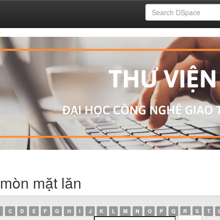
 mòn mặt lăn
C
D
E
F
G
H
I
J
K
L
M
N
O
P
Q
R
S
T