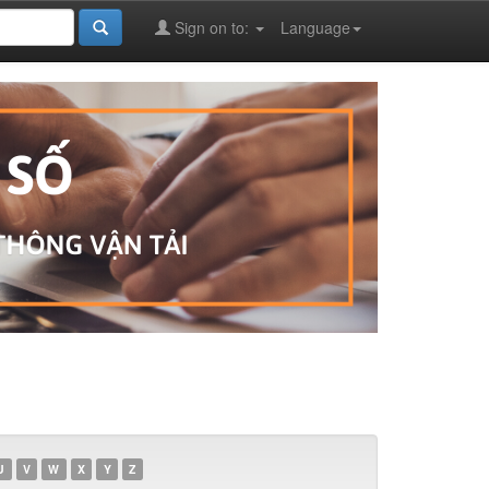
Sign on to:
Language
U
V
W
X
Y
Z