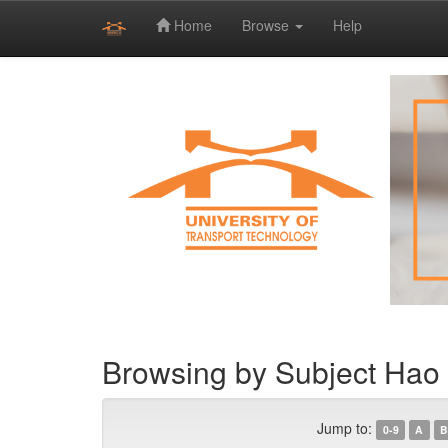
Home
Browse
Help
Skip
navigation
Browsing by Subject Hao
Jump to:
0-9
A
B