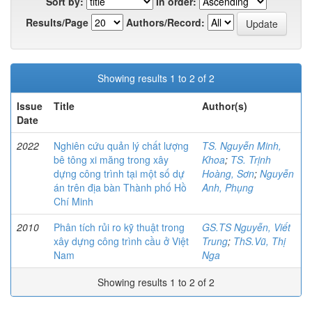
Sort by:
In order:
Results/Page
Authors/Record:
Showing results 1 to 2 of 2
Issue
Title
Author(s)
Date
2022
Nghiên cứu quản lý chất lượng
TS. Nguyễn Minh,
bê tông xi măng trong xây
Khoa
;
TS. Trịnh
dựng công trình tại một số dự
Hoàng, Sơn
;
Nguyễn
án trên địa bàn Thành phố Hồ
Anh, Phụng
Chí Minh
2010
Phân tích rủi ro kỹ thuật trong
GS.TS Nguyễn, Viết
xây dựng công trình cầu ở Việt
Trung
;
ThS.Vũ, Thị
Nam
Nga
Showing results 1 to 2 of 2