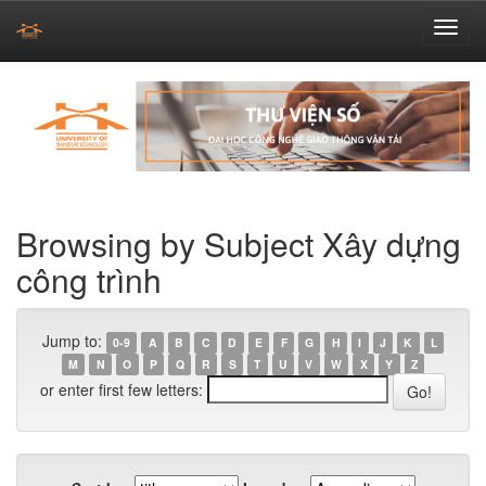
Skip
navigation
Browsing by Subject Xây dựng
công trình
Jump to:
0-9
A
B
C
D
E
F
G
H
I
J
K
L
M
N
O
P
Q
R
S
T
U
V
W
X
Y
Z
or enter first few letters: