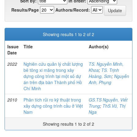
Sort by:
In order:
Results/Page
Authors/Record:
Showing results 1 to 2 of 2
Issue
Title
Author(s)
Date
2022
Nghiên cứu quản lý chất lượng
TS. Nguyễn Minh,
bê tông xi măng trong xây
Khoa
;
TS. Trịnh
dựng công trình tại một số dự
Hoàng, Sơn
;
Nguyễn
án trên địa bàn Thành phố Hồ
Anh, Phụng
Chí Minh
2010
Phân tích rủi ro kỹ thuật trong
GS.TS Nguyễn, Viết
xây dựng công trình cầu ở Việt
Trung
;
ThS.Vũ, Thị
Nam
Nga
Showing results 1 to 2 of 2