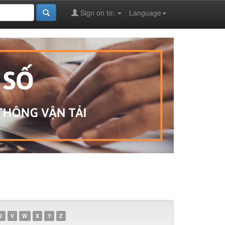
Sign on to:
Language
U
V
W
X
Y
Z