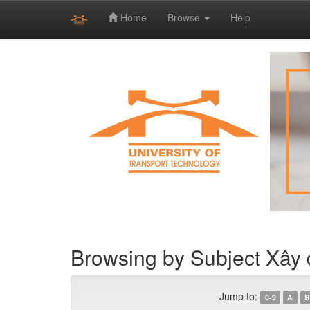
Home
Browse
Help
Skip
navigation
Browsing by Subject Xây 
Jump to:
0-9
A
B