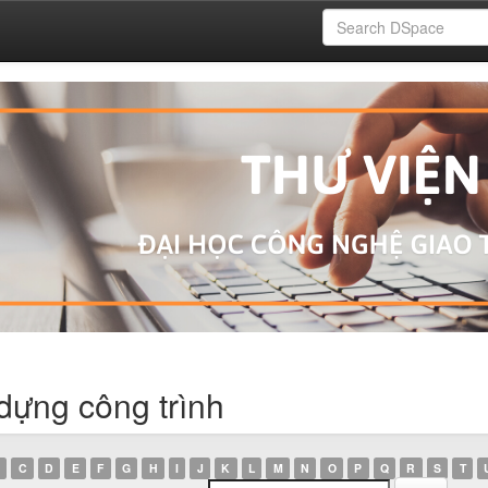
dựng công trình
C
D
E
F
G
H
I
J
K
L
M
N
O
P
Q
R
S
T