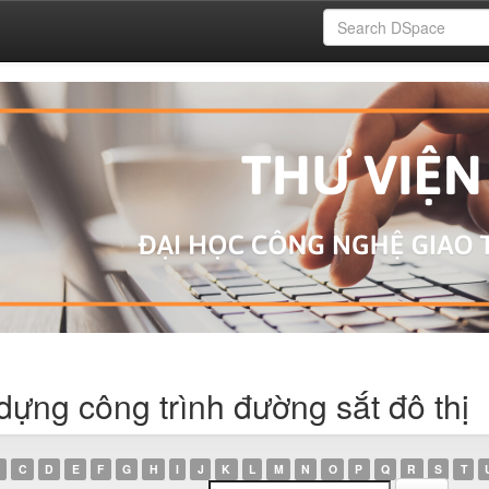
dựng công trình đường sắt đô thị
C
D
E
F
G
H
I
J
K
L
M
N
O
P
Q
R
S
T