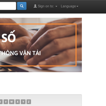
Sign on to:
Language
U
V
W
X
Y
Z