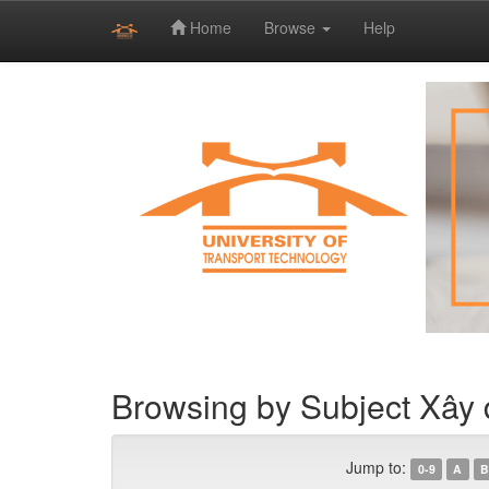
Home
Browse
Help
Skip
navigation
Browsing by Subject Xây 
Jump to:
0-9
A
B