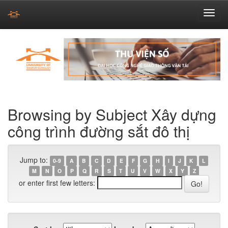
Skip
navigation
Browsing by Subject Xây dựng
công trình đường sắt đô thị
Jump to:
0-9
A
B
C
D
E
F
G
H
I
J
K
L
M
N
O
P
Q
R
S
T
U
V
W
X
Y
Z
or enter first few letters: