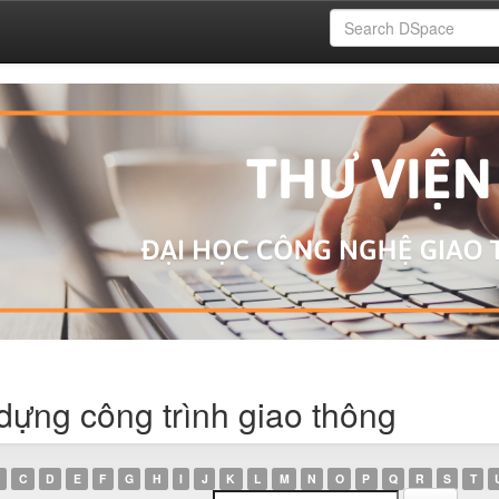
dựng công trình giao thông
C
D
E
F
G
H
I
J
K
L
M
N
O
P
Q
R
S
T