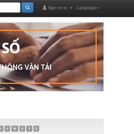
Sign on to:
Language
U
V
W
X
Y
Z