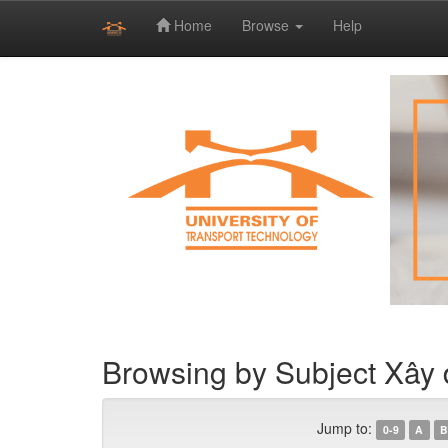
Home
Browse
Help
Skip
navigation
Browsing by Subject Xây 
Jump to:
0-9
A
B