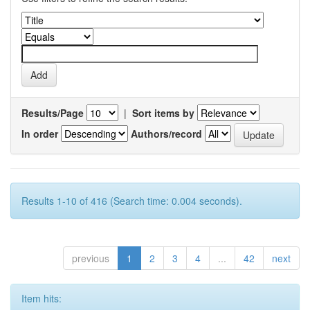
Results/Page
|
Sort items by
In order
Authors/record
Results 1-10 of 416 (Search time: 0.004 seconds).
previous
1
2
3
4
...
42
next
Item hits: