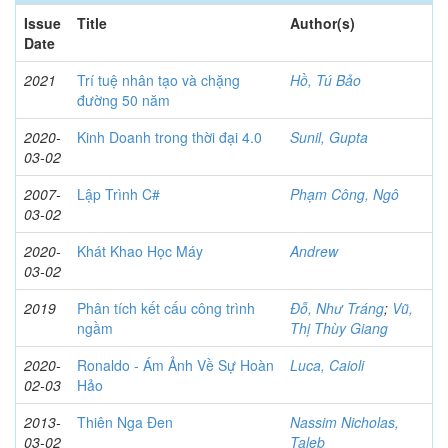
Issue
Title
Author(s)
Date
2021
Trí tuệ nhân tạo và chặng
Hồ, Tú Bảo
đường 50 năm
2020-
Kinh Doanh trong thời đại 4.0
Sunil, Gupta
03-02
2007-
Lập Trình C#
Phạm Công, Ngô
03-02
2020-
Khát Khao Học Máy
Andrew
03-02
2019
Phân tích kết cấu công trình
Đỗ, Như Tráng
;
Vũ,
ngầm
Thị Thùy Giang
2020-
Ronaldo - Ám Ảnh Về Sự Hoàn
Luca, Caioli
02-03
Hảo
2013-
Thiên Nga Đen
Nassim Nicholas,
03-02
Taleb