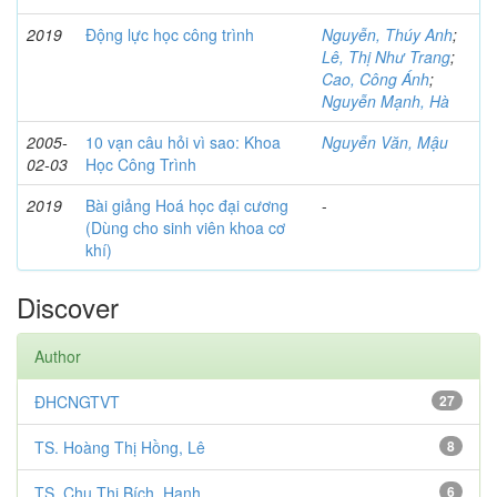
2019
Động lực học công trình
Nguyễn, Thúy Anh
;
Lê, Thị Như Trang
;
Cao, Công Ánh
;
Nguyễn Mạnh, Hà
2005-
10 vạn câu hỏi vì sao: Khoa
Nguyễn Văn, Mậu
02-03
Học Công Trình
2019
Bài giảng Hoá học đại cương
-
(Dùng cho sinh viên khoa cơ
khí)
Discover
Author
ĐHCNGTVT
27
TS. Hoàng Thị Hồng, Lê
8
TS. Chu Thị Bích, Hạnh
6