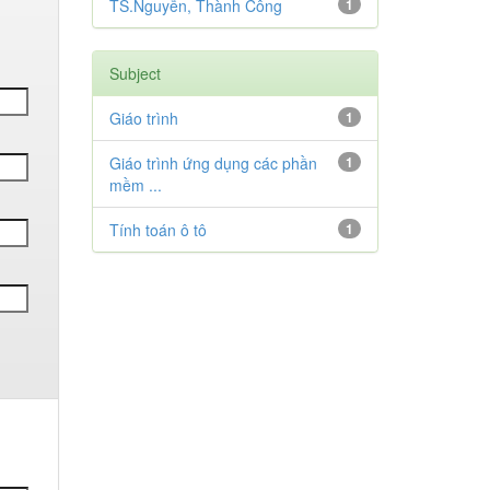
TS.Nguyễn, Thành Công
1
Subject
Giáo trình
1
Giáo trình ứng dụng các phần
1
mềm ...
Tính toán ô tô
1