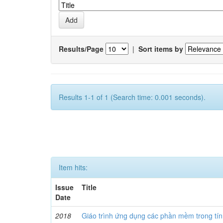
Results/Page
|
Sort items by
Results 1-1 of 1 (Search time: 0.001 seconds).
Item hits:
Issue
Title
Date
2018
Giáo trình ứng dụng các phần mềm trong tín