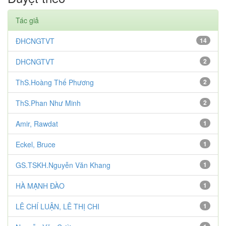
Tác giả
ĐHCNGTVT
14
DHCNGTVT
2
ThS.Hoàng Thế Phương
2
ThS.Phan Như Minh
2
Amir, Rawdat
1
Eckel, Bruce
1
GS.TSKH.Nguyễn Văn Khang
1
HÀ MẠNH ĐÀO
1
LÊ CHÍ LUẬN, LÊ THỊ CHI
1