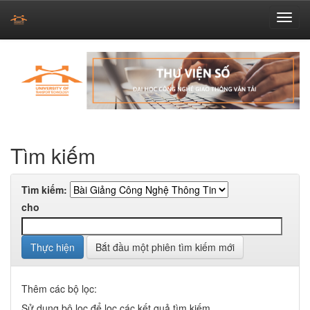
Skip
navigation
Tìm kiếm
Tìm kiếm:
cho
Bắt đầu một phiên tìm kiếm mới
Thêm các bộ lọc:
Sử dụng bộ lọc để lọc các kết quả tìm kiếm.