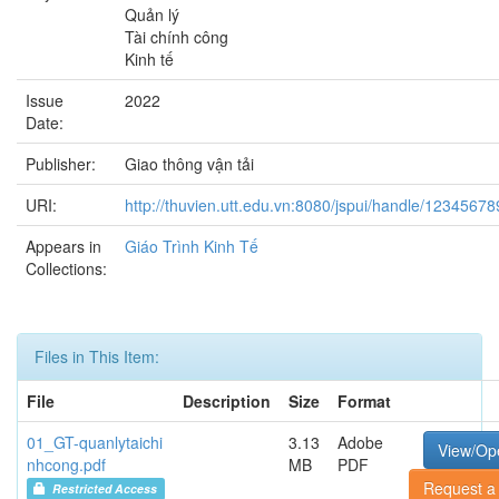
Quản lý
Tài chính công
Kinh tế
Issue
2022
Date:
Publisher:
Giao thông vận tải
URI:
http://thuvien.utt.edu.vn:8080/jspui/handle/1234567
Appears in
Giáo Trình Kinh Tế
Collections:
Files in This Item:
File
Description
Size
Format
01_GT-quanlytaichi
3.13
Adobe
View/Op
nhcong.pdf
MB
PDF
Request a
Restricted Access