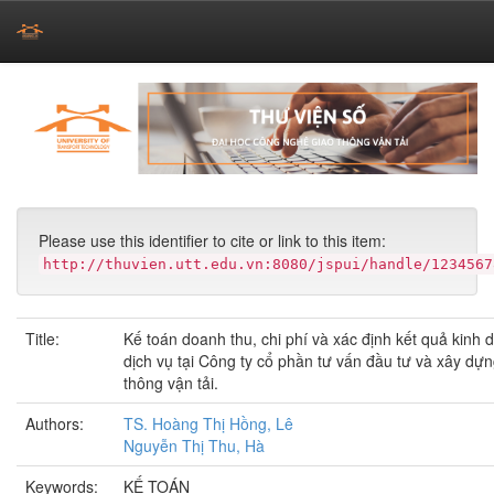
Skip
navigation
Please use this identifier to cite or link to this item:
http://thuvien.utt.edu.vn:8080/jspui/handle/1234567
Title:
Kế toán doanh thu, chi phí và xác định kết quả kinh 
dịch vụ tại Công ty cổ phần tư vấn đầu tư và xây dựn
thông vận tải.
Authors:
TS. Hoàng Thị Hồng, Lê
Nguyễn Thị Thu, Hà
Keywords:
KẾ TOÁN