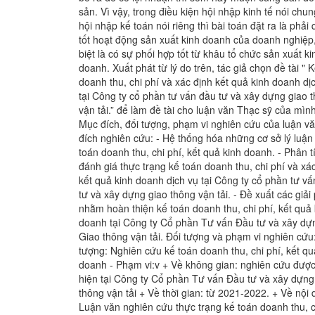
sản. Vì vậy, trong điều kiện hội nhập kinh tế nói chu
hội nhập kế toán nói riêng thì bài toán đặt ra là phải 
tốt hoạt động sản xuất kinh doanh của doanh nghiệp
biệt là có sự phối hợp tốt từ khâu tổ chức sản xuất ki
doanh. Xuất phát từ lý do trên, tác giả chọn đề tài " 
doanh thu, chi phí và xác định kết quả kinh doanh dị
tại Công ty cổ phần tư vấn đầu tư và xây dựng giao 
vận tải.” để làm đề tài cho luận văn Thạc sỹ của mình
Mục đích, đối tượng, phạm vi nghiên cứu của luận v
đích nghiên cứu: - Hệ thống hóa những cơ sở lý luận
toán doanh thu, chi phí, kết quả kinh doanh. - Phân t
đánh giá thực trạng kế toán doanh thu, chi phí và xá
kết quả kinh doanh dịch vụ tại Công ty cổ phần tư v
tư và xây dựng giao thông vận tải. - Đề xuất các giải
nhằm hoàn thiện kế toán doanh thu, chi phí, kết quả 
doanh tại Công ty Cổ phần Tư vấn Đầu tư và xây dự
Giao thông vận tải. Đối tượng và phạm vi nghiên cứu:
tượng: Nghiên cứu kế toán doanh thu, chi phí, kết qu
doanh - Phạm vi:v + Về không gian: nghiên cứu được
hiện tại Công ty Cổ phần Tư vấn Đầu tư và xây dựng
thông vận tải + Về thời gian: từ 2021-2022. + Về nội 
Luận văn nghiên cứu thực trạng kế toán doanh thu, c