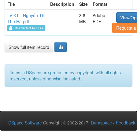
File
Description
Size
Format
LV KT - Nguyễn Thi
3.8
Adobe
View/Op
Thu Hà.pdf
MB
PDF
Request a
Restricted Access
Show full item record
Items in DSpace are protected by copyright, with all rights
reserved, unless otherwise indicated.
DSpace Software
Copyright © 2002-2017
Duraspace
-
Feedback