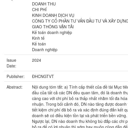
DOANH THU
CHI PHÍ
KINH DOANH DỊCH VỤ
CÔNG TY CỔ PHẦN TƯ VẤN ĐẦU TƯ VÀ XÂY DỰN
GIAO THÔNG VẬN TẢI
Kế toán doanh nghiệp
Kinh tế
Kế toán
Doanh nghiệp
Issue
2024
Date:
Publisher:
ĐHCNGTVT
Abstract:
Nội dung tóm tắt: a) Tính cấp thiết của đề tài Mục ti
đầu của tất cả các DN đều quan tâm, đó là doanh th
càng cao với chi phí bỏ ra thấp nhất nhằm tối đa hóa 
nhuận. Trong bối cảnh đó, DN nào tăng được doanh 
tiết kiệm chi phí đã bỏ ra và xác định đúng đắn kết q
doanh sẽ có điều kiện tồn tại và phát triển bền vững.
Ngược lại, DN nào doanh thu không bù đắp các chi p
bỏ ra để có lợi nhuận thì sớm hay muộn cũng dẫn đ