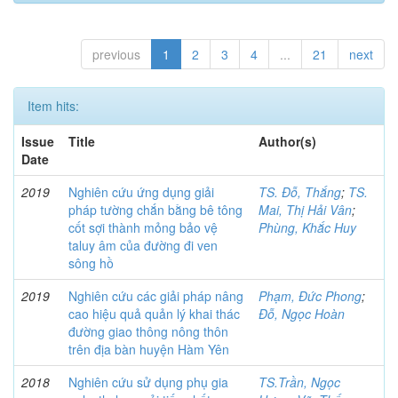
previous
1
2
3
4
...
21
next
Item hits:
Issue
Title
Author(s)
Date
2019
Nghiên cứu ứng dụng giải
TS. Đỗ, Thắng
;
TS.
pháp tường chắn bằng bê tông
Mai, Thị Hải Vân
;
cốt sợi thành mỏng bảo vệ
Phùng, Khắc Huy
taluy âm của đường đi ven
sông hồ
2019
Nghiên cứu các giải pháp nâng
Phạm, Đức Phong
;
cao hiệu quả quản lý khai thác
Đỗ, Ngọc Hoàn
đường giao thông nông thôn
trên địa bàn huyện Hàm Yên
2018
Nghiên cứu sử dụng phụ gia
TS.Trần, Ngọc