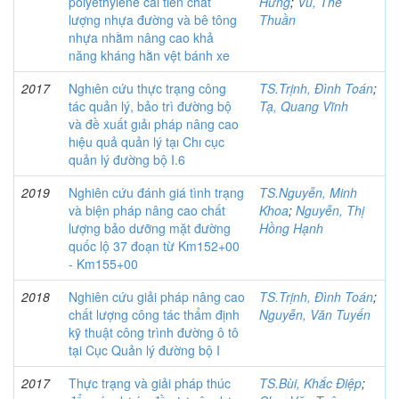
polyethylene cải tiến chất
Hưng
;
Vũ, Thế
lượng nhựa đường và bê tông
Thuần
nhựa nhằm nâng cao khả
năng kháng hằn vệt bánh xe
2017
Nghıên cứu thực trạng công
TS.Trịnh, Đình Toán
;
tác quản lý, bảo trì đường bộ
Tạ, Quang Vĩnh
và đề xuất gıảı pháp nâng cao
hıệu quả quản lý tạı Chı cục
quản lý đường bộ I.6
2019
Nghiên cứu đánh giá tình trạng
TS.Nguyễn, Minh
và biện pháp nâng cao chất
Khoa
;
Nguyễn, Thị
lượng bảo dưỡng mặt đường
Hồng Hạnh
quốc lộ 37 đoạn từ Km152+00
- Km155+00
2018
Nghiên cứu giải pháp nâng cao
TS.Trịnh, Đình Toán
;
chất lượng công tác thẩm định
Nguyễn, Văn Tuyến
kỹ thuật công trình đường ô tô
tại Cục Quản lý đường bộ I
2017
Thực trạng và giải pháp thúc
TS.Bùi, Khắc Điệp
;