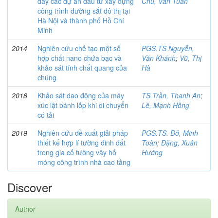
đẩy các dự án đầu tư xây dựng
Chu, Văn Tuân
công trình đường sắt đô thị tại
Hà Nội và thành phố Hồ Chí
Minh
2014
Nghiên cứu chế tạo một số
PGS.TS Nguyễn,
hợp chất nano chứa bạc và
Văn Khánh
;
Vũ, Thị
khảo sát tính chất quang của
Hà
chúng
2018
Khảo sát dao động của máy
TS.Trần, Thanh An
;
xúc lật bánh lốp khi di chuyển
Lê, Mạnh Hồng
có tải
2019
Nghiên cứu đề xuất giải pháp
PGS.TS. Đỗ, Minh
thiết kế hợp lí tường đinh đất
Toàn
;
Đặng, Xuân
trong gia cố tường vây hố
Hướng
móng công trình nhà cao tầng
Discover
Author