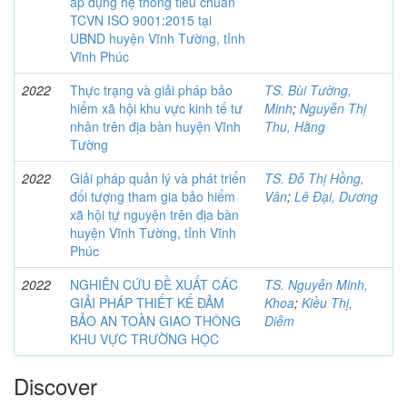
áp dụng hệ thống tiêu chuẩn
TCVN ISO 9001:2015 tại
UBND huyện Vĩnh Tường, tỉnh
Vĩnh Phúc
2022
Thực trạng và giải pháp bảo
TS. Bùi Tường,
hiểm xã hội khu vực kinh tế tư
Minh
;
Nguyễn Thị
nhân trên địa bàn huyện Vĩnh
Thu, Hằng
Tường
2022
Giải pháp quản lý và phát triển
TS. Đỗ Thị Hồng,
đối tượng tham gia bảo hiểm
Vân
;
Lê Đại, Dương
xã hội tự nguyện trên địa bàn
huyện Vĩnh Tường, tỉnh Vĩnh
Phúc
2022
NGHIÊN CỨU ĐỀ XUẤT CÁC
TS. Nguyễn Minh,
GIẢI PHÁP THIẾT KẾ ĐẢM
Khoa
;
Kiều Thị,
BẢO AN TOÀN GIAO THÔNG
Diễm
KHU VỰC TRƯỜNG HỌC
Discover