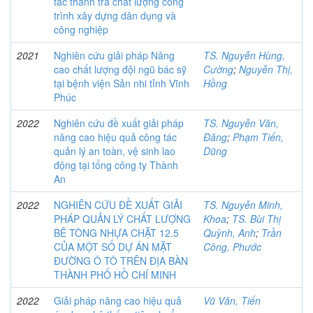
tác thanh tra chất lượng công
trình xây dựng dân dụng và
công nghiệp
2021
Nghiên cứu giải pháp Nâng
TS. Nguyễn Hùng,
cao chất lượng đội ngũ bác sỹ
Cường
;
Nguyễn Thị,
tại bệnh viện Sản nhi tỉnh Vĩnh
Hồng
Phúc
2022
Nghiên cứu đề xuất giải pháp
TS. Nguyễn Văn,
nâng cao hiệu quả công tác
Đăng
;
Phạm Tiến,
quản lý an toàn, vệ sinh lao
Dũng
động tại tổng công ty Thành
An
2022
NGHIÊN CỨU ĐỀ XUẤT GIẢI
TS. Nguyễn Minh,
PHÁP QUẢN LÝ CHẤT LƯỢNG
Khoa
;
TS. Bùi Thị
BÊ TÔNG NHỰA CHẶT 12.5
Quỳnh, Anh
;
Trần
CỦA MỘT SỐ DỰ ÁN MẶT
Công, Phước
ĐƯỜNG Ô TÔ TRÊN ĐỊA BÀN
THÀNH PHỐ HỒ CHÍ MINH
2022
Giải pháp nâng cao hiệu quả
Vũ Văn, Tiến