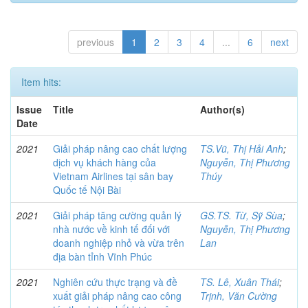
previous
1
2
3
4
...
6
next
Item hits:
Issue
Title
Author(s)
Date
2021
Giải pháp nâng cao chất lượng
TS.Vũ, Thị Hải Anh
;
dịch vụ khách hàng của
Nguyễn, Thị Phương
Vietnam Airlines tại sân bay
Thúy
Quốc tế Nội Bài
2021
Giải pháp tăng cường quản lý
GS.TS. Từ, Sỹ Sùa
;
nhà nước về kinh tế đối với
Nguyễn, Thị Phương
doanh nghiệp nhỏ và vừa trên
Lan
địa bàn tỉnh Vĩnh Phúc
2021
Nghiên cứu thực trạng và đề
TS. Lê, Xuân Thái
;
xuất giải pháp nâng cao công
Trịnh, Văn Cường