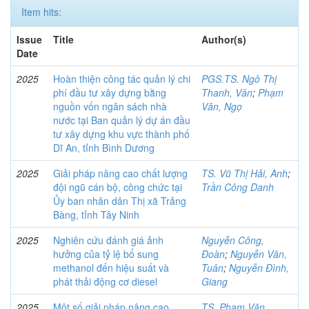
Item hits:
Issue
Title
Author(s)
Date
2025
Hoàn thiện công tác quản lý chi
PGS.TS. Ngô Thị
phí đầu tư xây dựng bằng
Thanh, Vân
;
Phạm
nguồn vốn ngân sách nhà
Văn, Ngọ
nước tại Ban quản lý dự án đầu
tư xây dựng khu vực thành phố
Dĩ An, tỉnh Bình Dương
2025
Giải pháp nâng cao chất lượng
TS. Vũ Thị Hải, Anh
;
đội ngũ cán bộ, công chức tại
Trần Công Danh
Ủy ban nhân dân Thị xã Trảng
Bàng, tỉnh Tây Ninh
2025
Nghiên cứu đánh giá ảnh
Nguyễn Công,
hưởng của tỷ lệ bổ sung
Đoàn
;
Nguyễn Văn,
methanol đến hiệu suất và
Tuân
;
Nguyễn Đình,
phát thải động cơ diesel
Giang
2025
Một số giải pháp nâng cao
TS. Phạm Văn,