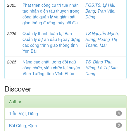
2025
Phát triển công cụ trí tuệ nhân
PGS.TS. Lý Hải,
tạo nhận diện tàu thuyền trong
Bằng
;
Trần Văn,
công tác quản lý và giám sát
Dũng
giao thông đường thủy nội địa
2025
Quản lý thanh toán tại Ban
TS Nguyễn Mạnh,
Quản lý dự án đầu tƣ xây dựng
Hùng
;
Hoàng Thị
các công trình giao thông tỉnh
Thanh, Mai
Yên Bái
2025
Nâng cao chất lượng đội ngũ
TS. Đặng Thu,
công chức, viên chức tại huyện
Hằng
;
Lê Thị Kim,
Vĩnh Tường, tỉnh Vĩnh Phúc
Dung
Discover
Author
Trần Việt, Dũng
4
Bùi Công, Định
3