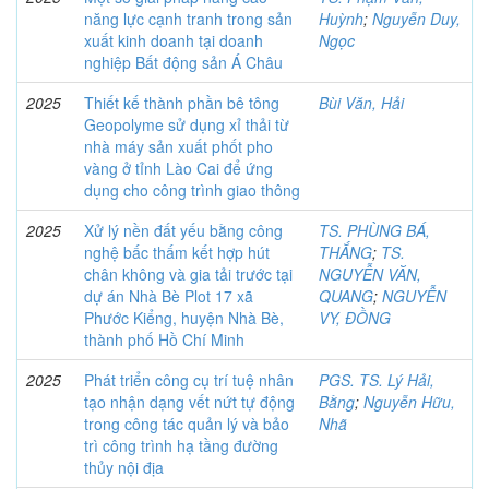
năng lực cạnh tranh trong sản
Huỳnh
;
Nguyễn Duy,
xuất kinh doanh tại doanh
Ngọc
nghiệp Bất động sản Á Châu
2025
Thiết kế thành phần bê tông
Bùi Văn, Hải
Geopolyme sử dụng xỉ thải từ
nhà máy sản xuất phốt pho
vàng ở tỉnh Lào Cai để ứng
dụng cho công trình giao thông
2025
Xử lý nền đất yếu bằng công
TS. PHÙNG BÁ,
nghệ bấc thấm kết hợp hút
THẮNG
;
TS.
chân không và gia tải trước tại
NGUYỄN VĂN,
dự án Nhà Bè Plot 17 xã
QUANG
;
NGUYỄN
Phước Kiểng, huyện Nhà Bè,
VY, ĐỒNG
thành phố Hồ Chí Minh
2025
Phát triển công cụ trí tuệ nhân
PGS. TS. Lý Hải,
tạo nhận dạng vết nứt tự động
Bằng
;
Nguyễn Hữu,
trong công tác quản lý và bảo
Nhã
trì công trình hạ tầng đường
thủy nội địa