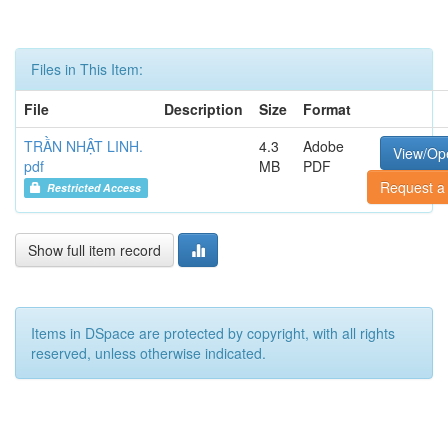
Files in This Item:
File
Description
Size
Format
TRẦN NHẬT LINH.
4.3
Adobe
View/Op
pdf
MB
PDF
Request a
Restricted Access
Show full item record
Items in DSpace are protected by copyright, with all rights
reserved, unless otherwise indicated.