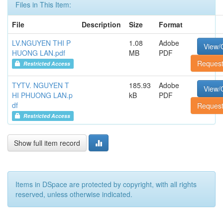
Files in This Item:
File
Description
Size
Format
LV.NGUYEN THI P
1.08
Adobe
View/
HUONG LAN.pdf
MB
PDF
Request
Restricted Access
TYTV. NGUYEN T
185.93
Adobe
View/
HI PHUONG LAN.p
kB
PDF
df
Request
Restricted Access
Show full item record
Items in DSpace are protected by copyright, with all rights
reserved, unless otherwise indicated.