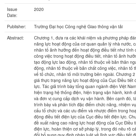
Issue
2020
Date:
Publisher:
Trường Đại học Công nghệ Giao thông vận tải
Abstract:
Chương 1, đưa ra các khái niệm và phương pháp đá
năng lực hoạt động của cơ quan quản lý nhà nước, c
nhân tố ảnh hưởng đến hoạt động điều tiết như tính 
công việc trong hoạt động điều tiết, nhân tố ảnh hư
tạo động lực lao động, nhân tố thuộc về bản thân ng
động, nhân tố thuộc về bản chất công việc, nhân tố 
vể tổ chức, nhân tố môi trường bên ngoài. Chương 2
giá thực trạng năng lực hoạt động của Cục Điều tiết 
lực. Tác giả trình bày tổng quan ngành điện Việt N
hiện trạng hệ thống điện, hiện trạng vận hành, kinh 
và đơn vị cung cấp dịch vụ vận hành. Bên cạnh đó, t
trình bày và phân tích đặc điểm chức năng, nhiệm vụ
cấu tổ chức và các ưu điểm và nhược điểm trong hoạ
động điều tiết điện lực của Cục điều tiết điện lực. C
đề xuất nâng cao năng lực hoạt động của Cục Điều ti
điện lực, hoàn thiện cơ sở pháp lý, trong đó nêu rõ c
đổi bổ sung quy định pháp luật về lĩnh vực điều tiết đ