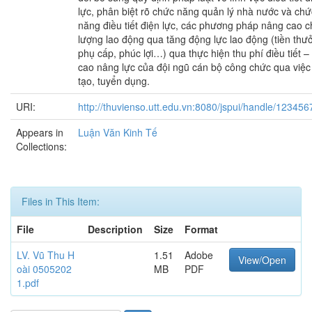
lực, phân biệt rõ chức năng quản lý nhà nước và chứ
năng điều tiết điện lực, các phương pháp nâng cao c
lượng lao động qua tăng động lực lao động (tiền thư
phụ cấp, phúc lợi…) qua thực hiện thu phí điều tiết 
cao nâng lực của đội ngũ cán bộ công chức qua việc
tạo, tuyển dụng.
URI:
http://thuvienso.utt.edu.vn:8080/jspui/handle/12345
Appears in
Luận Văn Kinh Tế
Collections:
Files in This Item:
File
Description
Size
Format
LV. Vũ Thu H
1.51
Adobe
View/Open
oài 0505202
MB
PDF
1.pdf