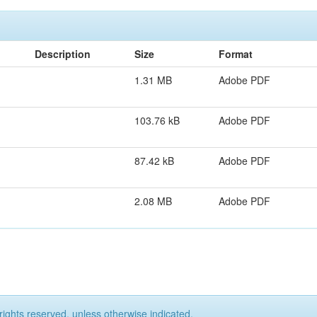
Description
Size
Format
1.31 MB
Adobe PDF
103.76 kB
Adobe PDF
87.42 kB
Adobe PDF
2.08 MB
Adobe PDF
rights reserved, unless otherwise indicated.