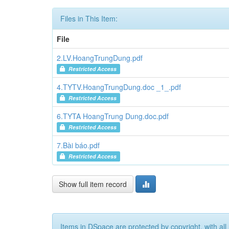
Files in This Item:
File
2.LV.HoangTrungDung.pdf
Restricted Access
4.TYTV.HoangTrungDung.doc _1_.pdf
Restricted Access
6.TYTA HoangTrung Dung.doc.pdf
Restricted Access
7.Bài báo.pdf
Restricted Access
Show full item record
Items in DSpace are protected by copyright, with all 