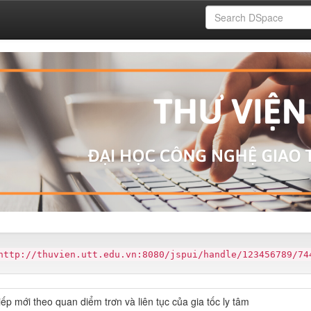
http://thuvien.utt.edu.vn:8080/jspui/handle/123456789/74
 mới theo quan diểm trơn và liên tục của gia tốc ly tâm