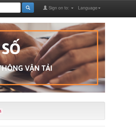
Sign on to:
Language
4