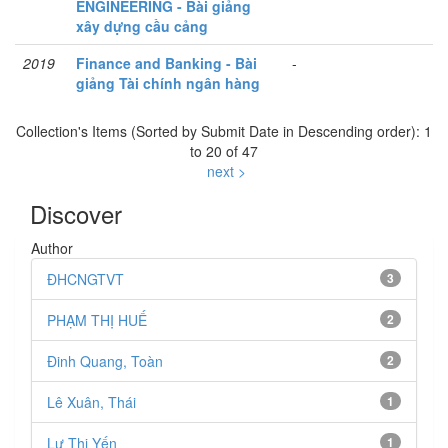
ENGINEERING - Bài giảng
xây dựng cầu cảng
2019
Finance and Banking - Bài
-
giảng Tài chính ngân hàng
Collection's Items (Sorted by Submit Date in Descending order): 1
to 20 of 47
next >
Discover
Author
ĐHCNGTVT
3
PHẠM THỊ HUẾ
2
Đinh Quang, Toàn
2
Lê Xuân, Thái
1
Lư Thị Yến
1