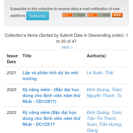
Subscribe to this collection to receive daily e-mail notification of new
additions
Collection's Items (Sorted by Submit Date in Descending order): 1
to 20 of 47
next >
Issue
Title
Author(s)
Date
2021
Lập và phân tích dự án môi
Lê Xuân, Thái
trường
2023
Kỹ năng mềm - (Bậc đại học
Đinh Quang, Toàn
;
dùng cho Sinh viên năm thứ
Nguyễn Thanh, Tú
Nhất - CD1CB77)
2023
Kỹ năng mềm (Bậc đại học
Đinh Quang, Toàn
;
dùng cho Sinh viên năm thứ
Trần Thị Thanh,
Nhất - DC1CK77
Xuân
;
Trần Hương,
Giang