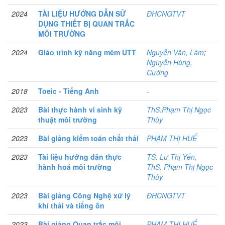
2024
TÀI LIỆU HƯỚNG DẪN SỬ
ĐHCNGTVT
DỤNG THIẾT BỊ QUAN TRẮC
MÔI TRƯỜNG
2024
Giáo trình kỹ năng mềm UTT
Nguyễn Văn, Lâm
;
Nguyễn Hùng,
Cường
2018
Toeic - Tiếng Anh
-
2023
Bài thực hành vi sinh kỹ
ThS.Phạm Thị Ngọc
thuật môi trường
Thùy
2023
Bài giảng kiểm toán chất thải
PHẠM THỊ HUẾ
2023
Tài liệu hướng dãn thực
TS. Lư Thị Yến,
hành hoá môi trường
ThS. Phạm Thị Ngọc
Thùy
2023
Bài giảng Công Nghệ xử lý
ĐHCNGTVT
khí thải và tiếng ồn
2023
Bài giảng Quan trắc môi
PHẠM THỊ HUẾ